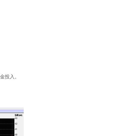
。