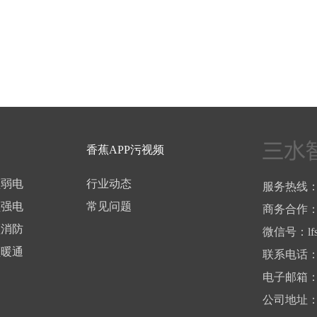
香蕉APP污视频
频弱电
行业动态
服务热线：
频强电
常见问题
商务合作：1
频消防
微信号：lf
频暖通
联系电话：
电子邮箱：s
公司地址