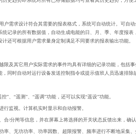
统的历史趋势即系统对所有已存储数据均可查看其历史趋势，方便
求设计符合其需要的报表格式，系统可自动统计。可自动生成各
印系统记录的所有数据值，自动生成电能的日、月、季、
；系统设计还可根据用户需求量身定制满足不同要求的报表输出功能。
、参量越限及其它用户实际需求的事件均具有详细的记录功能，包括
能，同时自动对运行设备发送控制指令或提示值班人员迅速排除故障
、“遥测”、“遥调”功能，还可以实现“遥设”功能。
进行监视。计算机实时显示和自动报警。
、合/分闸等信息，并在屏幕上将选择的开关状态反馈出来，确认后执
、无功功率、功率因数、超限报警、频率进行不断地采集、分析